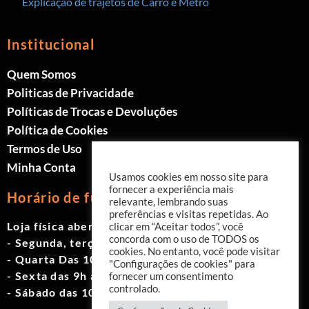
Explicação de trajetos de Carro e Metrô
Institucional
Quem Somos
Politicas de Privacidade
Políticas de Trocas e Devoluções
Política de Cookies
Termos de Uso
Minha Conta
Usamos cookies em nosso site para
fornecer a experiência mais
Horário de funcionamento
relevante, lembrando suas
preferências e visitas repetidas. Ao
Loja física aberta de Segunda à Sábado.
clicar em “Aceitar todos”, você
concorda com o uso de TODOS os
- Segunda, terça e quinta das 9h às 19h
cookies. No entanto, você pode visitar
- Quarta Das 10h às 18h
"Configurações de cookies" para
- Sexta das 9h às 18h
fornecer um consentimento
controlado.
- Sábado das 10h às 17h