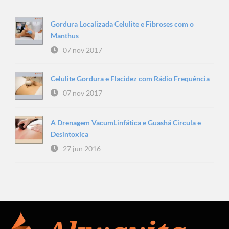
Gordura Localizada Celulite e Fibroses com o
Manthus
07 nov 2017
Celulite Gordura e Flacidez com Rádio Frequência
07 nov 2017
A Drenagem VacumLinfática e Guashá Circula e
Desintoxica
27 jun 2016