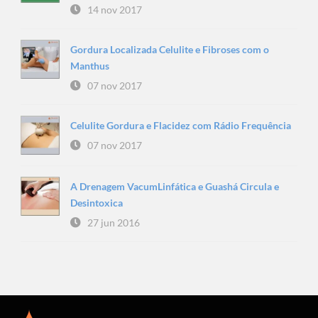
14 nov 2017
Gordura Localizada Celulite e Fibroses com o
Manthus
07 nov 2017
Celulite Gordura e Flacidez com Rádio Frequência
07 nov 2017
A Drenagem VacumLinfática e Guashá Circula e
Desintoxica
27 jun 2016