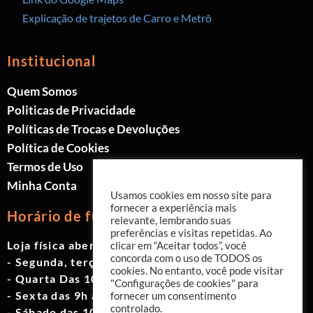
Explicação de trajetos de Carro e Metrô
Institucional
Quem Somos
Politicas de Privacidade
Políticas de Trocas e Devoluções
Política de Cookies
Termos de Uso
Minha Conta
Usamos cookies em nosso site para
fornecer a experiência mais
Horário de funcionamento
relevante, lembrando suas
preferências e visitas repetidas. Ao
Loja física aberta de Segunda à Sábado.
clicar em “Aceitar todos”, você
concorda com o uso de TODOS os
- Segunda, terça e quinta das 9h às 19h
cookies. No entanto, você pode visitar
- Quarta Das 10h às 18h
"Configurações de cookies" para
- Sexta das 9h às 18h
fornecer um consentimento
controlado.
- Sábado das 10h às 17h