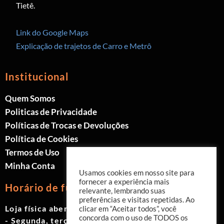
Tietê.
Link do Google Maps
Explicação de trajetos de Carro e Metrô
Institucional
Quem Somos
Politicas de Privacidade
Políticas de Trocas e Devoluções
Política de Cookies
Termos de Uso
Minha Conta
Usamos cookies em nosso site para
fornecer a experiência mais
Horário de funcionamento
relevante, lembrando suas
preferências e visitas repetidas. Ao
Loja física aberta de Segunda à Sábado.
clicar em “Aceitar todos”, você
concorda com o uso de TODOS os
- Segunda, terça e quinta das 9h às 19h