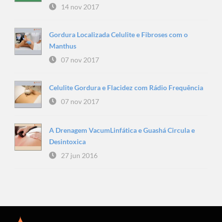
14 nov 2017
Gordura Localizada Celulite e Fibroses com o
Manthus
07 nov 2017
Celulite Gordura e Flacidez com Rádio Frequência
07 nov 2017
A Drenagem VacumLinfática e Guashá Circula e
Desintoxica
27 jun 2016