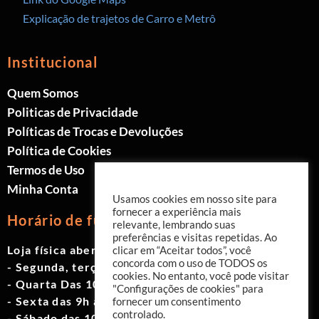
Explicação de trajetos de Carro e Metrô
Institucional
Quem Somos
Politicas de Privacidade
Políticas de Trocas e Devoluções
Política de Cookies
Termos de Uso
Minha Conta
Usamos cookies em nosso site para
fornecer a experiência mais
Horário de funcionamento
relevante, lembrando suas
preferências e visitas repetidas. Ao
Loja física aberta de Segunda à Sábado.
clicar em “Aceitar todos”, você
concorda com o uso de TODOS os
- Segunda, terça e quinta das 9h às 19h
cookies. No entanto, você pode visitar
- Quarta Das 10h às 18h
"Configurações de cookies" para
- Sexta das 9h às 18h
fornecer um consentimento
controlado.
- Sábado das 10h às 17h