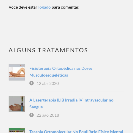
Você deve estar
logado
para comentar.
ALGUNS TRATAMENTOS
Fisioterapia Ortopédica nas Dores
Musculoesqueléticas
12 abr 2020
A Laserterapia ILIB Irradia IV intravascular no
Sangue
22 ago 2018
Terapia Ortomolecular No Equilíbrio Físico Mental