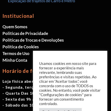
Explicação de trajetos de Carro e Metrô
Institucional
Quem Somos
Politicas de Privacidade
Políticas de Trocas e Devoluções
Política de Cookies
Termos de Uso
Minha Conta
Usamos cookies em nosso site para
fornecer a experiência mais
Horário de funcionamento
relevante, lembrando suas
preferências e visitas repetidas. Ao
Loja física aberta de Segunda à Sábado.
clicar em “Aceitar todos”, você
concorda com o uso de TODOS os
- Segunda, terça e quinta das 9h às 19h
cookies. No entanto, você pode visitar
- Quarta Das 10h às 18h
"Configurações de cookies" para
- Sexta das 9h às 18h
fornecer um consentimento
controlado.
- Sábado das 10h às 17h