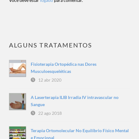
Você deve estar
logado
para comentar.
ALGUNS TRATAMENTOS
Fisioterapia Ortopédica nas Dores
Musculoesqueléticas
12 abr 2020
A Laserterapia ILIB Irradia IV intravascular no
Sangue
22 ago 2018
Terapia Ortomolecular No Equilíbrio Físico Mental
e Emocional