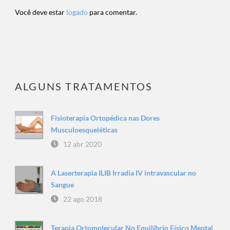
Você deve estar
logado
para comentar.
ALGUNS TRATAMENTOS
Fisioterapia Ortopédica nas Dores
Musculoesqueléticas
12 abr 2020
A Laserterapia ILIB Irradia IV intravascular no
Sangue
22 ago 2018
Terapia Ortomolecular No Equilíbrio Físico Mental