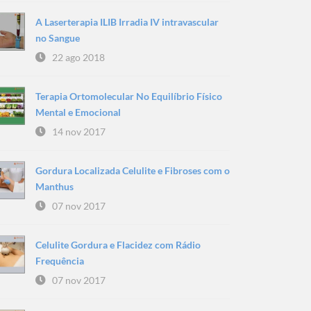
A Laserterapia ILIB Irradia IV intravascular
no Sangue
22 ago 2018
Terapia Ortomolecular No Equilíbrio Físico
Mental e Emocional
14 nov 2017
Gordura Localizada Celulite e Fibroses com o
Manthus
07 nov 2017
Celulite Gordura e Flacidez com Rádio
Frequência
07 nov 2017