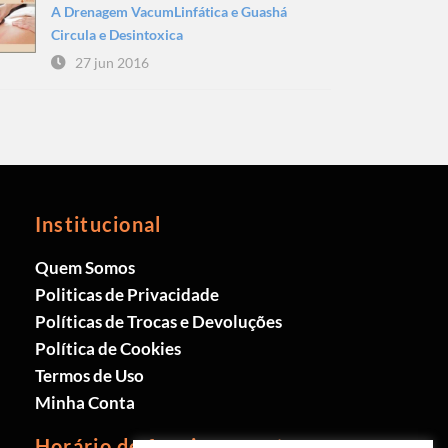
A Drenagem VacumLinfática e Guashá
Circula e Desintoxica
27 jun 2016
Institucional
Quem Somos
Politicas de Privacidade
Políticas de Trocas e Devoluções
Política de Cookies
Termos de Uso
Minha Conta
Horário de funcionamento