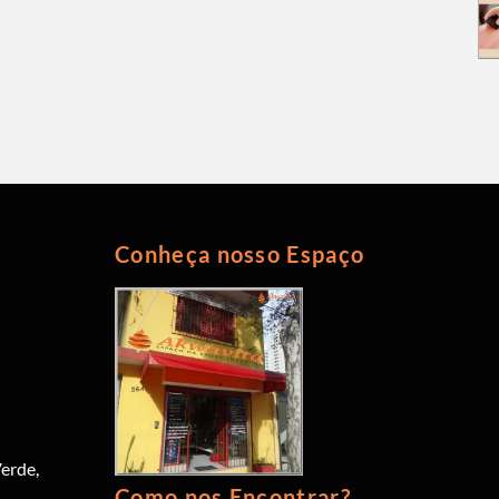
Conheça nosso Espaço
erde,
Como nos Encontrar?