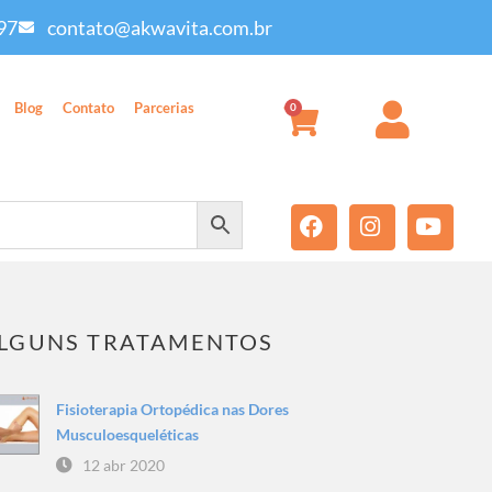
97
contato@akwavita.com.br
Blog
Contato
Parcerias
0
LGUNS TRATAMENTOS
Fisioterapia Ortopédica nas Dores
Musculoesqueléticas
12 abr 2020