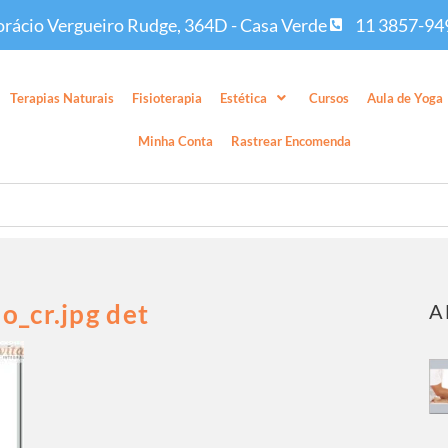
rácio Vergueiro Rudge, 364D - Casa Verde
11 3857-94
Terapias Naturais
Fisioterapia
Estética
Cursos
Aula de Yoga
Minha Conta
Rastrear Encomenda
_cr.jpg det
A