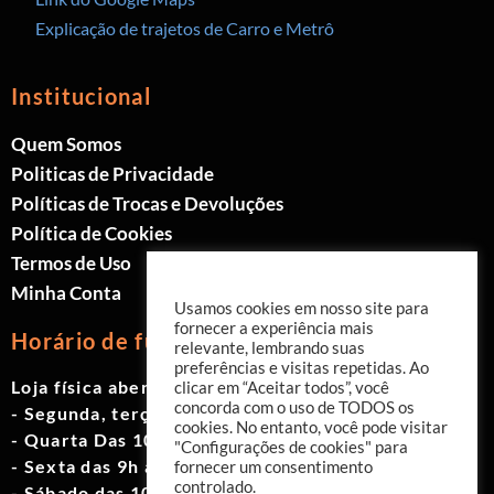
Explicação de trajetos de Carro e Metrô
Institucional
Quem Somos
Politicas de Privacidade
Políticas de Trocas e Devoluções
Política de Cookies
Termos de Uso
Minha Conta
Usamos cookies em nosso site para
fornecer a experiência mais
Horário de funcionamento
relevante, lembrando suas
preferências e visitas repetidas. Ao
Loja física aberta de Segunda à Sábado.
clicar em “Aceitar todos”, você
concorda com o uso de TODOS os
- Segunda, terça e quinta das 9h às 19h
cookies. No entanto, você pode visitar
- Quarta Das 10h às 18h
"Configurações de cookies" para
- Sexta das 9h às 18h
fornecer um consentimento
controlado.
- Sábado das 10h às 17h