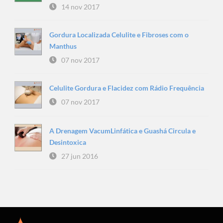
14 nov 2017
Gordura Localizada Celulite e Fibroses com o
Manthus
07 nov 2017
Celulite Gordura e Flacidez com Rádio Frequência
07 nov 2017
A Drenagem VacumLinfática e Guashá Circula e
Desintoxica
27 jun 2016