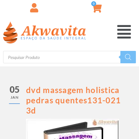
0
05
dvd massagem holistica
JAN
pedras quentes131-021
3d