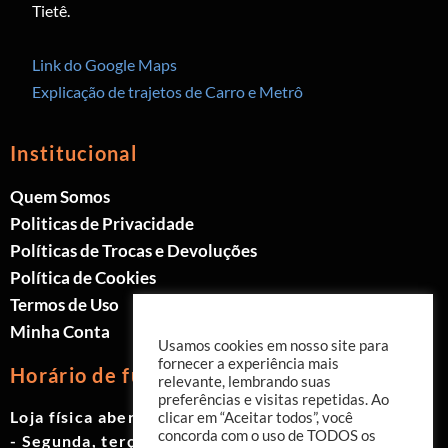
Tietê.
Link do Google Maps
Explicação de trajetos de Carro e Metrô
Institucional
Quem Somos
Politicas de Privacidade
Políticas de Trocas e Devoluções
Política de Cookies
Termos de Uso
Minha Conta
Usamos cookies em nosso site para
fornecer a experiência mais
Horário de funcionamento
relevante, lembrando suas
preferências e visitas repetidas. Ao
Loja física aberta de Segunda à Sábado.
clicar em “Aceitar todos”, você
concorda com o uso de TODOS os
- Segunda, terça e quinta das 9h às 19h