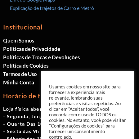
Explicação de trajetos de Carro e Metrô
Institucional
Quem Somos
Politicas de Privacidade
Políticas de Trocas e Devoluções
Política de Cookies
Termos de Uso
Minha Conta
Usamos cookies em nosso site para
fornecer a experiência mais
Horário de funcionamento
relevante, lembrando suas
preferências e visitas repetidas. Ao
Loja física aberta de Segunda à Sábado.
clicar em “Aceitar todos”, você
concorda com o uso de TODOS os
- Segunda, terça e quinta das 9h às 19h
cookies. No entanto, você pode visitar
- Quarta Das 10h às 18h
"Configurações de cookies" para
- Sexta das 9h às 18h
fornecer um consentimento
controlado.
- Sábado das 10h às 17h