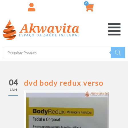
0
04
dvd body redux verso
JAN