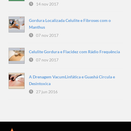
14 nov 2017
Gordura Localizada Celulite e Fibroses com o
Manthus
07 nov 2017
Celulite Gordura e Flacidez com Rádio Frequência
07 nov 2017
A Drenagem VacumLinfática e Guashá Circula e
Desintoxica
27 jun 2016