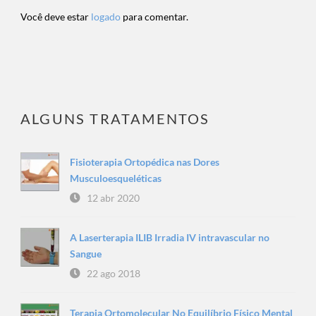
Você deve estar
logado
para comentar.
ALGUNS TRATAMENTOS
Fisioterapia Ortopédica nas Dores
Musculoesqueléticas
12 abr 2020
A Laserterapia ILIB Irradia IV intravascular no
Sangue
22 ago 2018
Terapia Ortomolecular No Equilíbrio Físico Mental