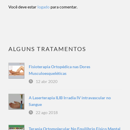
Você deve estar
logado
para comentar.
ALGUNS TRATAMENTOS
Fisioterapia Ortopédica nas Dores
Musculoesqueléticas
12 abr 2020
A Laserterapia ILIB Irradia IV intravascular no
Sangue
22 ago 2018
Terapia Ortomolecular No Equilíbrio Físico Mental