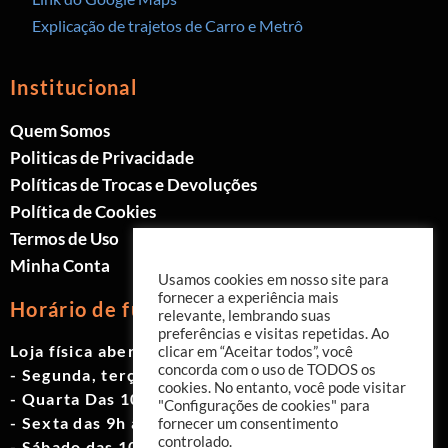
Explicação de trajetos de Carro e Metrô
Institucional
Quem Somos
Politicas de Privacidade
Políticas de Trocas e Devoluções
Política de Cookies
Termos de Uso
Minha Conta
Usamos cookies em nosso site para
fornecer a experiência mais
Horário de funcionamento
relevante, lembrando suas
preferências e visitas repetidas. Ao
Loja física aberta de Segunda à Sábado.
clicar em “Aceitar todos”, você
concorda com o uso de TODOS os
- Segunda, terça e quinta das 9h às 19h
cookies. No entanto, você pode visitar
- Quarta Das 10h às 18h
"Configurações de cookies" para
- Sexta das 9h às 18h
fornecer um consentimento
controlado.
- Sábado das 10h às 17h