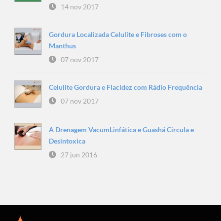
14 nov 2017
Gordura Localizada Celulite e Fibroses com o
Manthus
07 nov 2017
Celulite Gordura e Flacidez com Rádio Frequência
07 nov 2017
A Drenagem VacumLinfática e Guashá Circula e
Desintoxica
27 jun 2016