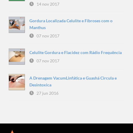
14 nov 2017
Gordura Localizada Celulite e Fibroses com o
Manthus
07 nov 2017
Celulite Gordura e Flacidez com Rádio Frequência
07 nov 2017
A Drenagem VacumLinfática e Guashá Circula e
Desintoxica
27 jun 2016