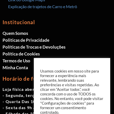
Explicação de trajetos de Carro e Metrô
Institucional
Quem Somos
Politicas de Privacidade
Políticas de Trocas e Devoluções
Política de Cookies
Termos de Uso
Minha Conta
Usamos cookies em nosso site para
fornecer a experiência mais
Horário de funcionamento
relevante, lembrando suas
preferências e visitas repetidas. Ao
Loja física aberta de Segunda à Sábado.
clicar em “Aceitar todos”, você
concorda com o uso de TODOS os
- Segunda, terça e quinta das 9h às 19h
cookies. No entanto, você pode visitar
- Quarta Das 10h às 18h
"Configurações de cookies" para
- Sexta das 9h às 18h
fornecer um consentimento
controlado.
- Sábado das 10h às 17h