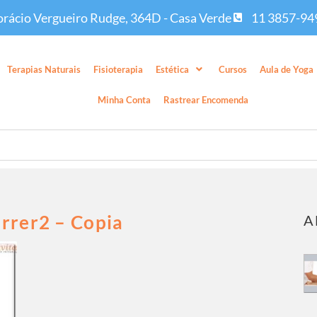
rácio Vergueiro Rudge, 364D - Casa Verde
11 3857-94
Terapias Naturais
Fisioterapia
Estética
Cursos
Aula de Yoga
Minha Conta
Rastrear Encomenda
orrer2 – Copia
A