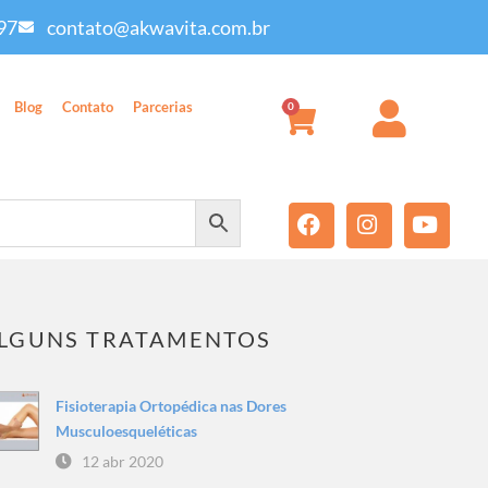
97
contato@akwavita.com.br
Blog
Contato
Parcerias
0
LGUNS TRATAMENTOS
Fisioterapia Ortopédica nas Dores
Musculoesqueléticas
12 abr 2020