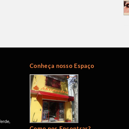
Conheça nosso Espaço
erde,
Como nos Encontrar?