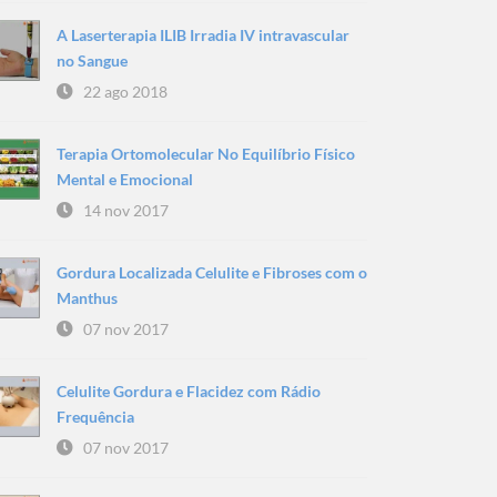
A Laserterapia ILIB Irradia IV intravascular
no Sangue
22 ago 2018
Terapia Ortomolecular No Equilíbrio Físico
Mental e Emocional
14 nov 2017
Gordura Localizada Celulite e Fibroses com o
Manthus
07 nov 2017
Celulite Gordura e Flacidez com Rádio
Frequência
07 nov 2017