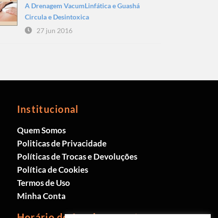
A Drenagem VacumLinfática e Guashá
Circula e Desintoxica
27 jun 2016
Institucional
Quem Somos
Politicas de Privacidade
Políticas de Trocas e Devoluções
Política de Cookies
Termos de Uso
Minha Conta
Horário de funcionamento