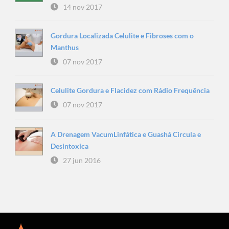
14 nov 2017
Gordura Localizada Celulite e Fibroses com o
Manthus
07 nov 2017
Celulite Gordura e Flacidez com Rádio Frequência
07 nov 2017
A Drenagem VacumLinfática e Guashá Circula e
Desintoxica
27 jun 2016