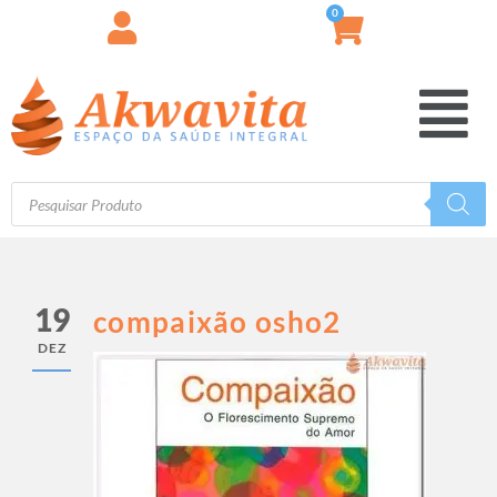
0
19
compaixão osho2
DEZ