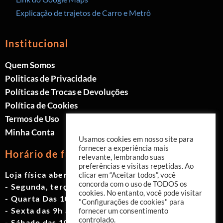
Explicação de trajetos de Carro e Metrô
Institucional
Quem Somos
Politicas de Privacidade
Políticas de Trocas e Devoluções
Política de Cookies
Termos de Uso
Minha Conta
Usamos cookies em nosso site para
fornecer a experiência mais
Horário de funcionamento
relevante, lembrando suas
preferências e visitas repetidas. Ao
Loja física aberta de Segunda à Sábado.
clicar em “Aceitar todos”, você
concorda com o uso de TODOS os
- Segunda, terça e quinta das 9h às 19h
cookies. No entanto, você pode visitar
- Quarta Das 10h às 18h
"Configurações de cookies" para
- Sexta das 9h às 18h
fornecer um consentimento
controlado.
- Sábado das 10h às 17h