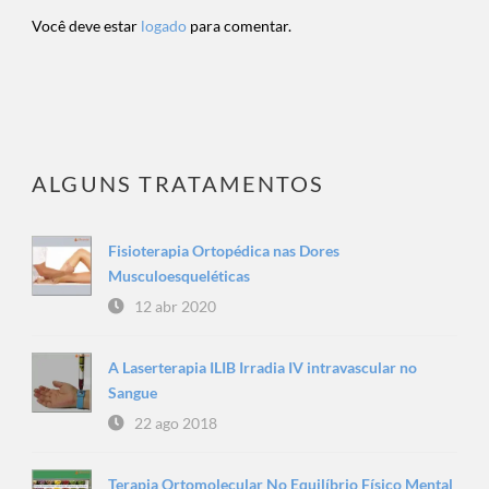
Você deve estar
logado
para comentar.
ALGUNS TRATAMENTOS
Fisioterapia Ortopédica nas Dores
Musculoesqueléticas
12 abr 2020
A Laserterapia ILIB Irradia IV intravascular no
Sangue
22 ago 2018
Terapia Ortomolecular No Equilíbrio Físico Mental