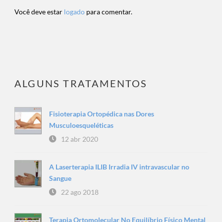
Você deve estar
logado
para comentar.
ALGUNS TRATAMENTOS
Fisioterapia Ortopédica nas Dores
Musculoesqueléticas
12 abr 2020
A Laserterapia ILIB Irradia IV intravascular no
Sangue
22 ago 2018
Terapia Ortomolecular No Equilíbrio Físico Mental