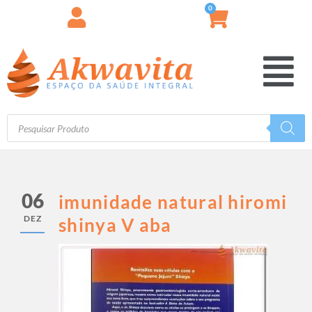
0
06
imunidade natural hiromi
DEZ
shinya V aba