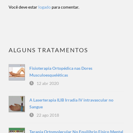
Você deve estar
logado
para comentar.
ALGUNS TRATAMENTOS
Fisioterapia Ortopédica nas Dores
Musculoesqueléticas
12 abr 2020
A Laserterapia ILIB Irradia IV intravascular no
Sangue
22 ago 2018
Terapia Ortomolecular No Equilíbrio Físico Mental