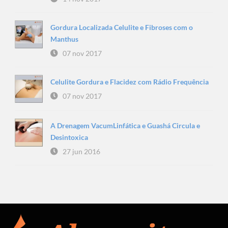
Gordura Localizada Celulite e Fibroses com o
Manthus
07 nov 2017
Celulite Gordura e Flacidez com Rádio Frequência
07 nov 2017
A Drenagem VacumLinfática e Guashá Circula e
Desintoxica
27 jun 2016