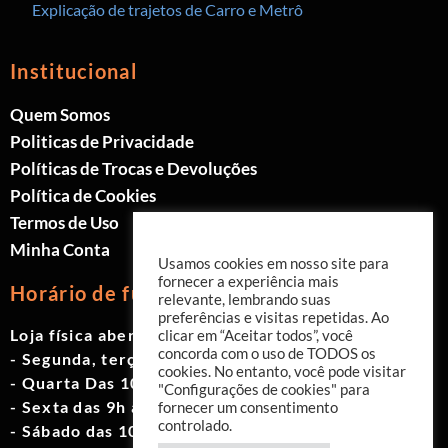
Explicação de trajetos de Carro e Metrô
Institucional
Quem Somos
Politicas de Privacidade
Políticas de Trocas e Devoluções
Política de Cookies
Termos de Uso
Minha Conta
Usamos cookies em nosso site para
fornecer a experiência mais
Horário de funcionamento
relevante, lembrando suas
preferências e visitas repetidas. Ao
Loja física aberta de Segunda à Sábado.
clicar em “Aceitar todos”, você
concorda com o uso de TODOS os
- Segunda, terça e quinta das 9h às 19h
cookies. No entanto, você pode visitar
- Quarta Das 10h às 18h
"Configurações de cookies" para
- Sexta das 9h às 18h
fornecer um consentimento
controlado.
- Sábado das 10h às 17h