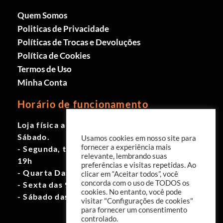
Quem Somos
Politicas de Privacidade
Políticas de Trocas e Devoluções
Política de Cookies
Termos de Uso
Minha Conta
Horário de funcionamento
Loja física aberta de Segunda à
Sábado.
Usamos cookies em nosso site para
fornecer a experiência mais
- Segunda, terça e quinta das 9h às
relevante, lembrando suas
19h
preferências e visitas repetidas. Ao
- Quarta Das 10h às 18h
clicar em “Aceitar todos”, você
concorda com o uso de TODOS os
- Sexta das 9h às 18h
cookies. No entanto, você pode
- Sábado das 10h às 17h
visitar "Configurações de cookies"
para fornecer um consentimento
controlado.