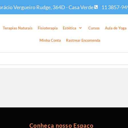
rácio Vergueiro Rudge, 364D - Casa Verde
11 3857-94
Terapias Naturais
Fisioterapia
Estética
Cursos
Aula de Yoga
Minha Conta
Rastrear Encomenda
Conheça nosso Espaço