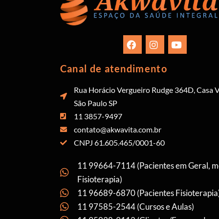
Canal de atendimento
Rua Horácio Vergueiro Rudge 364D, Casa V
São Paulo SP
11 3857-9497
contato@akwavita.com.br
CNPJ 61.605.465/0001-60
11 99664-7114 (Pacientes em Geral, 
Fisioterapia)
11 96689-6870 (Pacientes Fisioterapia
11 97585-2544 (Cursos e Aulas)