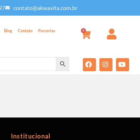
97
contato@akwavita.com.br
Blog
Contato
Parcerias
0
Institucional