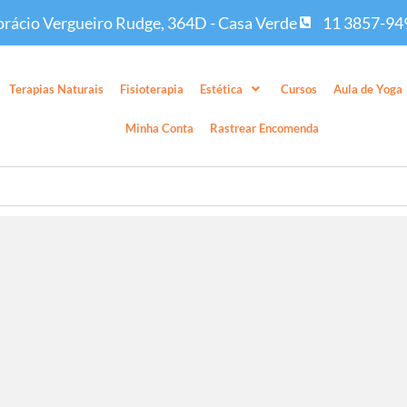
rácio Vergueiro Rudge, 364D - Casa Verde
11 3857-94
Terapias Naturais
Fisioterapia
Estética
Cursos
Aula de Yoga
Minha Conta
Rastrear Encomenda