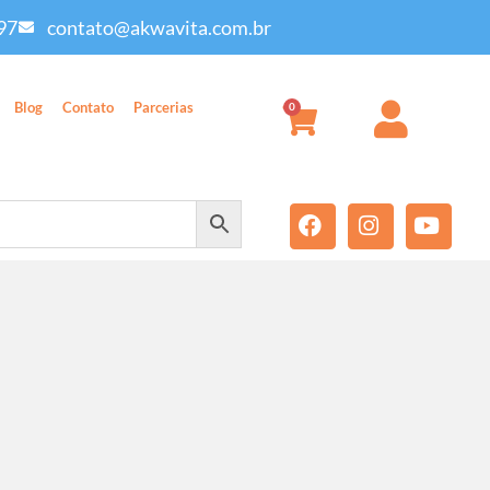
97
contato@akwavita.com.br
Blog
Contato
Parcerias
0