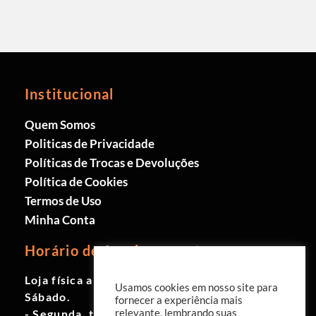
Institucional
Quem Somos
Politicas de Privacidade
Políticas de Trocas e Devoluções
Política de Cookies
Termos de Uso
Minha Conta
Horário de funcionamento
Loja física aberta de Segunda à
Usamos cookies em nosso site para
Sábado.
fornecer a experiência mais
relevante, lembrando suas
- Segunda, terça e quinta das 9h às