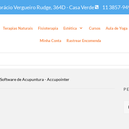
rácio Vergueiro Rudge, 364D - Casa Verde
11 3857-94
Terapias Naturais
Fisioterapia
Estética
Cursos
Aula de Yoga
Minha Conta
Rastrear Encomenda
 Software de Acupuntura - Accupointer
P