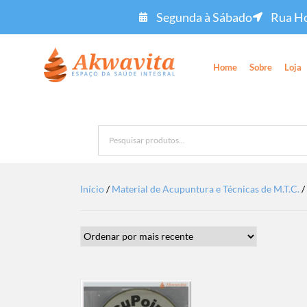
Segunda à Sábado
Rua Ho
Home
Sobre
Loja
Início
/
Material de Acupuntura e Técnicas de M.T.C.
/