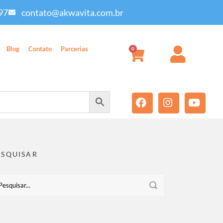
97
contato@akwavita.com.br
Blog
Contato
Parcerias
0
ESQUISAR