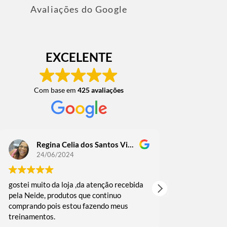
Avaliações do Google
EXCELENTE
Com base em
425 avaliações
Regina Celia dos Santos Victoriano Guedes
Regin
24/06/2024
18/06
gostei muito da loja ,da atenção recebida
comprei alguma
pela Neide, produtos que continuo
as vezes fui b
comprando pois estou fazendo meus
muito rápida 
treinamentos.
embalado reco
e agradeço o c