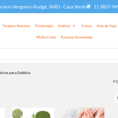
rácio Vergueiro Rudge, 364D - Casa Verde
11 3857-94
Terapias Naturais
Fisioterapia
Estética
Cursos
Aula de Yoga
Minha Conta
Rastrear Encomenda
órios para Estética
P