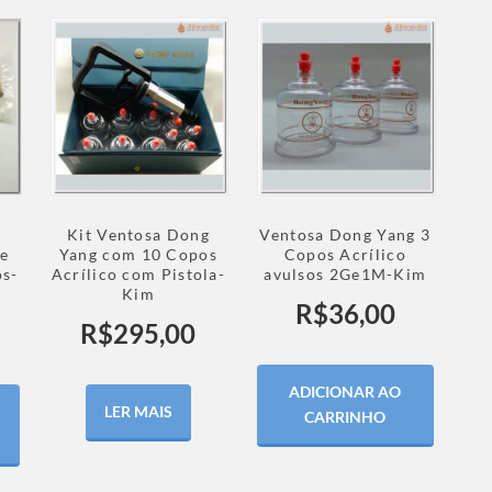
Kit Ventosa Dong
Ventosa Dong Yang 3
 e
Yang com 10 Copos
Copos Acrílico
os-
Acrílico com Pistola-
avulsos 2Ge1M-Kim
Kim
R$
36,00
R$
295,00
ADICIONAR AO
LER MAIS
CARRINHO