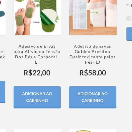
F
r
Adesivo de Ervas
Adesivo de Ervas
 e
para Alívio da Tensão
Golden Premiun
tek
Dos Pés e Corporal-
Desintoxicante pelos
Lj
Pés- LJ
R$
22,00
R$
58,00
ADICIONAR AO
ADICIONAR AO
CARRINHO
CARRINHO