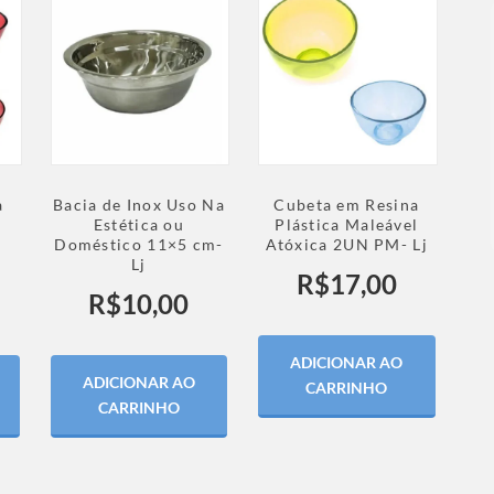
a
Bacia de Inox Uso Na
Cubeta em Resina
l
Estética ou
Plástica Maleável
Doméstico 11×5 cm-
Atóxica 2UN PM- Lj
Lj
R$
17,00
R$
10,00
ADICIONAR AO
ADICIONAR AO
CARRINHO
CARRINHO