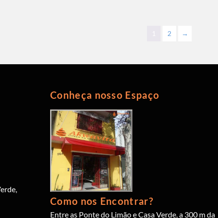
1
2
→
Conheça nosso Espaço
erde,
Como nos Encontrar?
Entre as Ponte do Limão e Casa Verde, a 300 m da