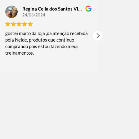
Regina Celia dos Santos Victoriano Guedes
Regin
24/06/2024
18/06
gostei muito da loja ,da atenção recebida
comprei alguma
pela Neide, produtos que continuo
as vezes fui b
comprando pois estou fazendo meus
muito rápida 
treinamentos.
embalado reco
e agradeço o c
Leia mais