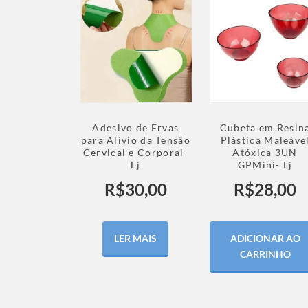
Adesivo de Ervas
Cubeta em Resin
para Alívio da Tensão
Plástica Maleáve
Cervical e Corporal-
Atóxica 3UN
Lj
GPMini- Lj
R$
30,00
R$
28,00
LER MAIS
ADICIONAR AO
CARRINHO