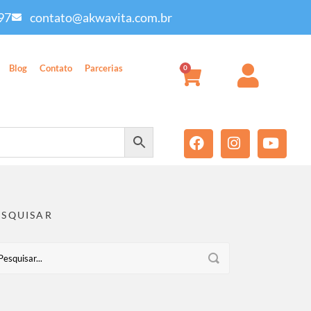
97
contato@akwavita.com.br
Blog
Contato
Parcerias
0
ESQUISAR