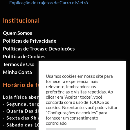
Explicação de trajetos de Carro e Metrô
Institucional
Quem Somos
Politicas de Privacidade
Políticas de Trocas e Devoluções
Política de Cookies
Termos de Uso
Minha Conta
Usamos cookies em nosso site para
fornecer a experiência mais
Horário de funcionamento
relevante, lembrando suas
preferências e visitas repetidas. Ao
Loja física aberta de Segunda à Sábado.
clicar em “Aceitar todos”, você
concorda com o uso de TODOS os
- Segunda, terça e quinta das 9h às 19h
cookies. No entanto, você pode visitar
- Quarta Das 10h às 18h
"Configurações de cookies" para
- Sexta das 9h às 18h
fornecer um consentimento
controlado.
- Sábado das 10h às 17h