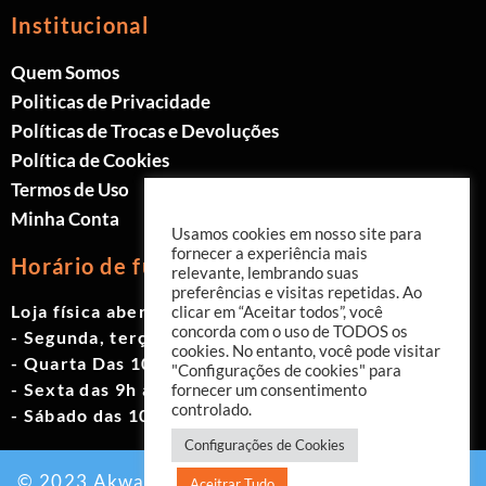
Institucional
Quem Somos
Politicas de Privacidade
Políticas de Trocas e Devoluções
Política de Cookies
Termos de Uso
Minha Conta
Usamos cookies em nosso site para
fornecer a experiência mais
Horário de funcionamento
relevante, lembrando suas
preferências e visitas repetidas. Ao
Loja física aberta de Segunda à Sábado.
clicar em “Aceitar todos”, você
concorda com o uso de TODOS os
- Segunda, terça e quinta das 9h às 19h
cookies. No entanto, você pode visitar
- Quarta Das 10h às 18h
"Configurações de cookies" para
- Sexta das 9h às 18h
fornecer um consentimento
controlado.
- Sábado das 10h às 17h
Configurações de Cookies
© 2023 Akwavita - Todos os direitos reservados.
Aceitrar Tudo