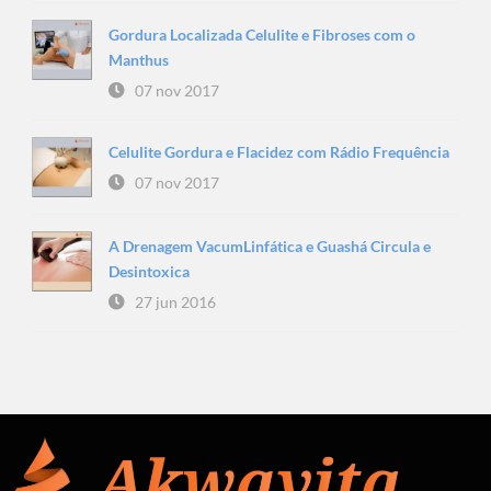
Gordura Localizada Celulite e Fibroses com o
Manthus
07 nov 2017
Celulite Gordura e Flacidez com Rádio Frequência
07 nov 2017
A Drenagem VacumLinfática e Guashá Circula e
Desintoxica
27 jun 2016