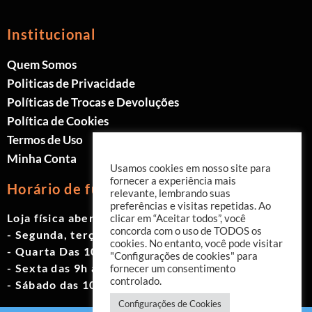
Institucional
Quem Somos
Politicas de Privacidade
Políticas de Trocas e Devoluções
Política de Cookies
Termos de Uso
Minha Conta
Usamos cookies em nosso site para
fornecer a experiência mais
Horário de funcionamento
relevante, lembrando suas
preferências e visitas repetidas. Ao
Loja física aberta de Segunda à Sábado.
clicar em “Aceitar todos”, você
concorda com o uso de TODOS os
- Segunda, terça e quinta das 9h às 19h
cookies. No entanto, você pode visitar
- Quarta Das 10h às 18h
"Configurações de cookies" para
- Sexta das 9h às 18h
fornecer um consentimento
controlado.
- Sábado das 10h às 17h
Configurações de Cookies