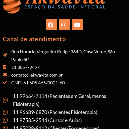
Canal de atendimento
Rua Horácio Vergueiro Rudge 364D, Casa Verde, São
Paulo SP
11 3857-9497
contato@akwavita.com.br
CNPJ 61.605.465/0001-60
11 99664-7114 (Pacientes em Geral, menos
Fisioterapia)
11 96689-6870 (Pacientes Fisioterapia)
11 97585-2544 (Cursos e Aulas)
11 95038-9112 (Clientes/Fornecedores)