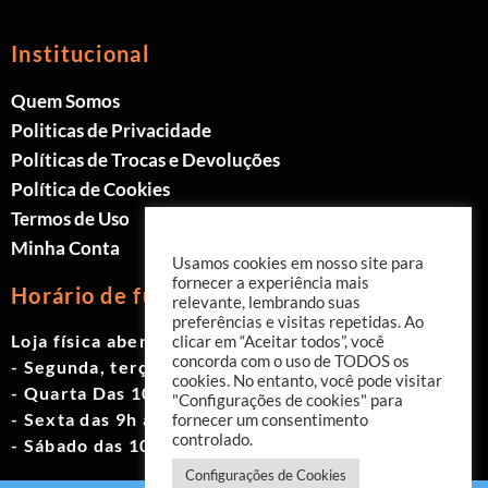
Institucional
Quem Somos
Politicas de Privacidade
Políticas de Trocas e Devoluções
Política de Cookies
Termos de Uso
Minha Conta
Usamos cookies em nosso site para
fornecer a experiência mais
Horário de funcionamento
relevante, lembrando suas
preferências e visitas repetidas. Ao
Loja física aberta de Segunda à Sábado.
clicar em “Aceitar todos”, você
concorda com o uso de TODOS os
- Segunda, terça e quinta das 9h às 19h
cookies. No entanto, você pode visitar
- Quarta Das 10h às 18h
"Configurações de cookies" para
- Sexta das 9h às 18h
fornecer um consentimento
controlado.
- Sábado das 10h às 17h
Configurações de Cookies