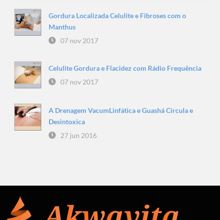
Gordura Localizada Celulite e Fibroses com o
Manthus
07 nov 2017
Celulite Gordura e Flacidez com Rádio Frequência
07 nov 2017
A Drenagem VacumLinfática e Guashá Circula e
Desintoxica
27 jun 2016