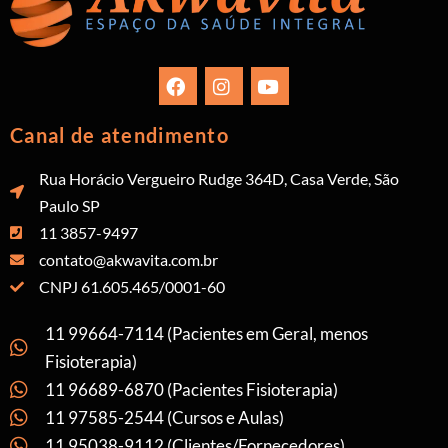
Canal de atendimento
Rua Horácio Vergueiro Rudge 364D, Casa Verde, São
Paulo SP
11 3857-9497
contato@akwavita.com.br
CNPJ 61.605.465/0001-60
11 99664-7114 (Pacientes em Geral, menos
Fisioterapia)
11 96689-6870 (Pacientes Fisioterapia)
11 97585-2544 (Cursos e Aulas)
11 95038-9112 (Clientes/Fornecedores)