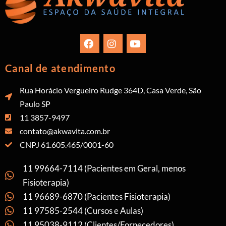
Canal de atendimento
Rua Horácio Vergueiro Rudge 364D, Casa Verde, São
Paulo SP
11 3857-9497
contato@akwavita.com.br
CNPJ 61.605.465/0001-60
11 99664-7114 (Pacientes em Geral, menos
Fisioterapia)
11 96689-6870 (Pacientes Fisioterapia)
11 97585-2544 (Cursos e Aulas)
11 95038-9112 (Clientes/Fornecedores)