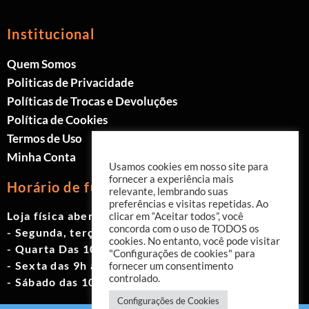
Institucional
Quem Somos
Politicas de Privacidade
Políticas de Trocas e Devoluções
Política de Cookies
Termos de Uso
Minha Conta
Usamos cookies em nosso site para
fornecer a experiência mais
Horário de funcionamento
relevante, lembrando suas
preferências e visitas repetidas. Ao
Loja física aberta de Segunda à Sábado.
clicar em “Aceitar todos”, você
concorda com o uso de TODOS os
- Segunda, terça e quinta das 9h às 19h
cookies. No entanto, você pode visitar
- Quarta Das 10h às 18h
"Configurações de cookies" para
- Sexta das 9h às 18h
fornecer um consentimento
controlado.
- Sábado das 10h às 17h
Configurações de Cookies