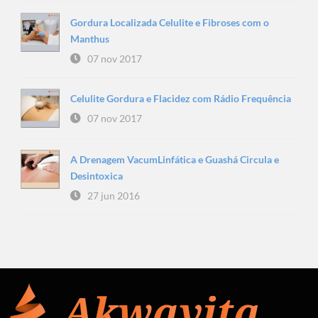
Gordura Localizada Celulite e Fibroses com o
Manthus
07 nov 2017
Celulite Gordura e Flacidez com Rádio Frequência
07 nov 2017
A Drenagem VacumLinfática e Guashá Circula e
Desintoxica
27 jun 2016