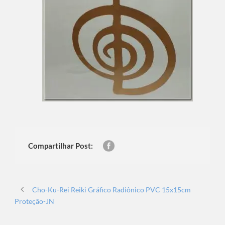
Compartilhar Post:
Cho-Ku-Rei Reiki Gráfico Radiônico PVC 15x15cm
Proteção-JN